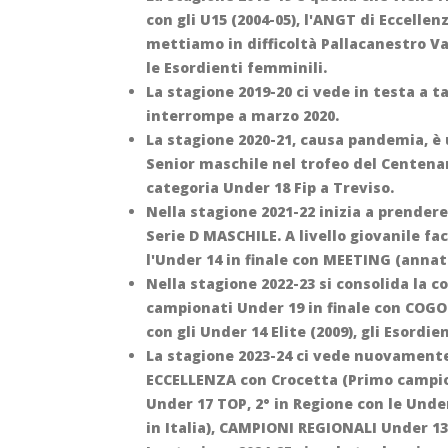
con gli U15 (2004-05), l'ANGT di Eccellenz
mettiamo in difficoltà Pallacanestro Va
le Esordienti femminili.
La stagione 2019-20 ci vede in testa a 
interrompe a marzo 2020.
La stagione 2020-21, causa pandemia, è 
Senior maschile nel trofeo del Centenar
categoria Under 18 Fip a Treviso.
Nella stagione 2021-22 inizia a prender
Serie D MASCHILE. A livello giovanile f
l'Under 14 in finale con MEETING (annata
Nella stagione 2022-23 si consolida la
campionati Under 19 in finale con COGO
con gli Under 14 Elite (2009), gli Esordi
La stagione 2023-24 ci vede nuovament
ECCELLENZA con Crocetta (Primo campiona
Under 17 TOP, 2° in Regione con le Under
in Italia), CAMPIONI REGIONALI Under 13 