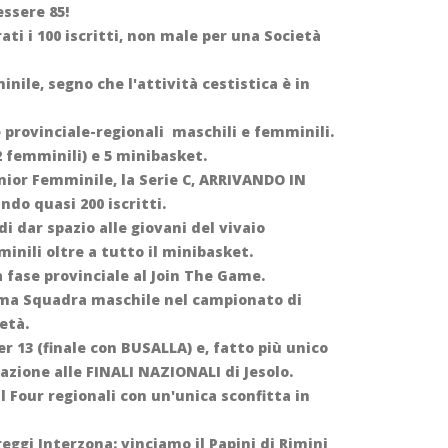
essere 85!
rati i 100 iscritti, non male per una Società
nile, segno che l'attività cestistica è in
e provinciale-regionali maschili e femminili.
 2 femminili) e 5 minibasket.
nior Femminile, la Serie C, ARRIVANDO IN
ndo quasi 200 iscritti.
 dar spazio alle giovani del vivaio
minili oltre a tutto il minibasket.
a fase provinciale al Join The Game.
Prima Squadra maschile nel campionato di
età.
 13 (finale con BUSALLA) e, fatto più unico
pazione alle FINALI NAZIONALI di Jesolo.
l Four regionali con un'unica sconfitta in
reggi Interzona: vinciamo il Papini di Rimini