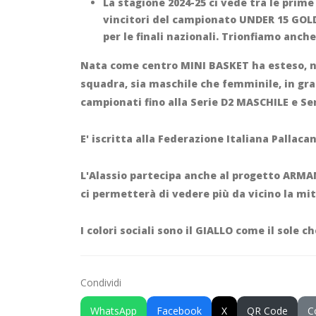
La stagione 2024-25 ci vede tra le prim
vincitori del campionato UNDER 15 GOLD
per le finali nazionali. Trionfiamo anc
Nata come centro MINI BASKET ha esteso, nel 
squadra, sia maschile che femminile, in grad
campionati fino alla Serie D2 MASCHILE e Se
E' iscritta alla Federazione Italiana Pallac
L'Alassio partecipa anche al progetto ARMA
ci permetterà di vedere più da vicino la mit
I colori sociali sono il GIALLO come il sole c
Condividi
WhatsApp
Facebook
X
QR Code
C