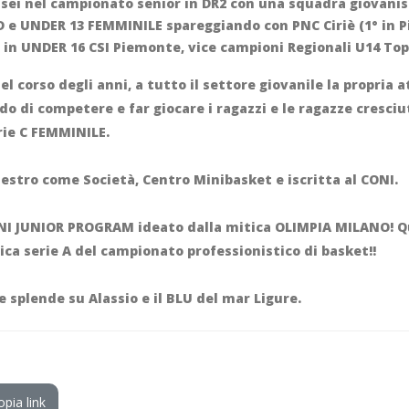
e sei nel campionato senior in DR2 con una squadra giovanis
 e UNDER 13 FEMMINILE spareggiando con PNC Ciriè (1° in 
he in UNDER 16 CSI Piemonte, vice campioni Regionali U14 To
corso degli anni, a tutto il settore giovanile la propria a
o di competere e far giocare i ragazzi e le ragazze cresciu
rie C FEMMINILE.
anestro come Società, Centro Minibasket e iscritta al CONI.
NI JUNIOR PROGRAM ideato dalla mitica OLIMPIA MILANO! Qu
ica serie A del campionato professionistico di basket!!
he splende su Alassio e il BLU del mar Ligure.
opia link