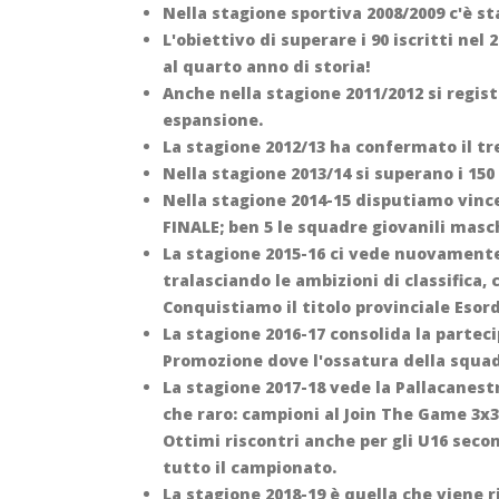
Nella stagione sportiva 2008/2009 c'è st
L'obiettivo di superare i 90 iscritti nel
al quarto anno di storia!
Anche nella stagione 2011/2012 si regist
espansione.
La stagione 2012/13 ha confermato il tre
Nella stagione 2013/14 si superano i 150 
Nella stagione 2014-15 disputiamo vinc
FINALE; ben 5 le squadre giovanili masch
La stagione 2015-16 ci vede nuovamente 
tralasciando le ambizioni di classifica, 
Conquistiamo il titolo provinciale Esord
La stagione 2016-17 consolida la partec
Promozione dove l'ossatura della squadr
La stagione 2017-18 vede la Pallacanest
che raro: campioni al Join The Game 3x3 
Ottimi riscontri anche per gli U16 secon
tutto il campionato.
La stagione 2018-19 è quella che viene r