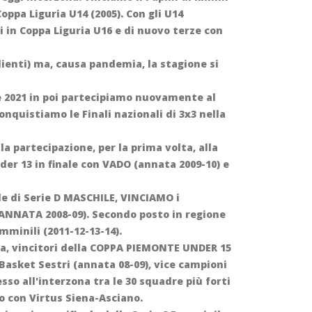
 Coppa Liguria U14 (2005). Con gli U14
i in Coppa Liguria U16 e di nuovo terze con
dienti) ma, causa pandemia, la stagione si
le 2021 in poi partecipiamo nuovamente al
nquistiamo le Finali nazionali di 3x3 nella
 partecipazione, per la prima volta, alla
er 13 in finale con VADO (annata 2009-10) e
le di Serie D MASCHILE, VINCIAMO i
(ANNATA 2008-09). Secondo posto in regione
emminili (2011-12-13-14).
a, vincitori della COPPA PIEMONTE UNDER 15
Basket Sestri (annata 08-09), vice campioni
sso all'interzona tra le 30 squadre più forti
co con Virtus Siena-Asciano
.