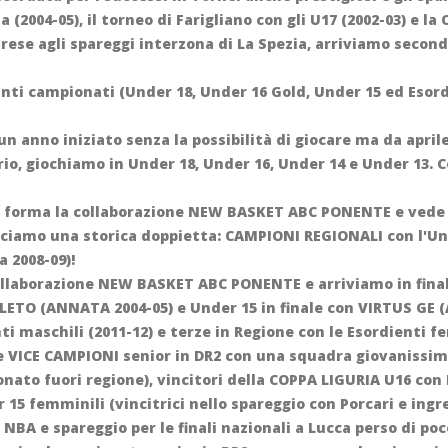
a (2004-05), il torneo di Farigliano con gli U17 (2002-03) e la
rese agli spareggi interzona di La Spezia, arriviamo second
tanti campionati (Under 18, Under 16 Gold, Under 15 ed Esor
un anno iniziato senza la possibilità di giocare ma da apri
io, giochiamo in Under 18, Under 16, Under 14 e Under 13. Co
e forma la collaborazione NEW BASKET ABC PONENTE e vede la
acciamo una storica doppietta: CAMPIONI REGIONALI con l'Und
 2008-09)!
 collaborazione NEW BASKET ABC PONENTE e arriviamo in fina
LETO (ANNATA 2004-05) e Under 15 in finale con VIRTUS GE 
enti maschili (2011-12) e terze in Regione con le Esordienti f
e VICE CAMPIONI senior in DR2 con una squadra giovanissim
to fuori regione), vincitori della COPPA LIGURIA U16 con 
 15 femminili (vincitrici nello spareggio con Porcari e ingre
NBA e spareggio per le finali nazionali a Lucca perso di po