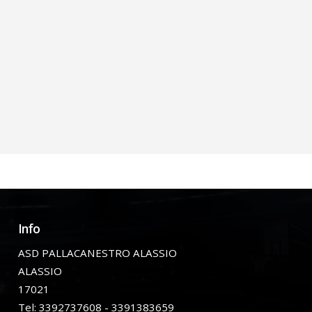
Info
ASD PALLACANESTRO ALASSIO
ALASSIO
17021
Tel: 3392737608 - 3391383659