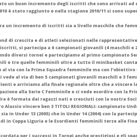
ato un buon incremento degli iscritti che sono arrivati ad 
 2010 è stato raggiunto e nella stagione 2010/11 si sono supe
ra un incremento di iscritti sia a livello maschile che femmi
nd di crescita e di atleti selezionati nelle rappresentativ
iscritti, si partecipa a 6 campionati giovanili (4 maschili e
endo diversi tornei e partecipiamo al primo campionato Se
ili e tre quelle femminili oltre a tutto il minibasket conta
al via con la Prima Squadra femminile ma con l'obiettivo di
ci vede al via di ben 5 campionati giovanili maschili e 3 fem
ienti e arriviamo alla finale regionale oltre che a vincere l
ipazione alla Serie C Femminile e ci vede esordire con la 
a è formata dai ragazzi nati e cresciuti con la nostra Soci
ro Alassio vincere ben 3 TITOLI REGIONALI: campionato Under
sia in Under 13 (2005) che in Under 14 (2004) con la parteci
di in Coppa Liguria e le Esordienti femminili terze alle Fina
icordata per i successi in Tornei anche prestigiosi e gli spa