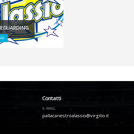
FEGUARDING
GGI
Contatti
E-MAIL
pallacanestroalassio@virgilio.it