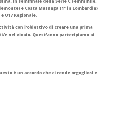
sima, in semifinale della Serie C Femminile,
Piemonte) e Costa Masnaga (1° in Lombardia)
p e U17 Regionale
.
ttività con l'obiettivo di creare una prima
ti/e nel vivaio. Quest'anno partecipiamo ai
esto è un accordo che ci rende orgogliosi e