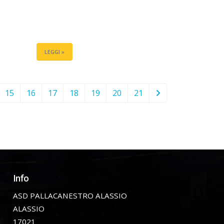
LEGGI »
15
16
17
18
19
20
21
Info
ASD PALLACANESTRO ALASSIO
ALASSIO
17021