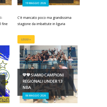
19 MAGGIO 2026
I-
C'è mancato poco ma grandissima
 fine
stagione da imbattute in liguria
LEGGI »
💛💙 SIAMO CAMPIONI
REGIONALI UNDER 13
NBA
06 MAGGIO 2026