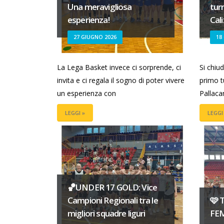
Una meravigliosa
tur
esperienza!
Cal
27 GIUGNO 2026
18
La Lega Basket invece ci sorprende, ci
Si chiu
invita e ci regala il sogno di poter vivere
primo t
un esperienza con
Pallaca
LEGGI »
LEGGI
🏀UNDER 17 GOLD: Vice
Campioni Regionali tra le
🩷 
migliori squadre liguri
FE