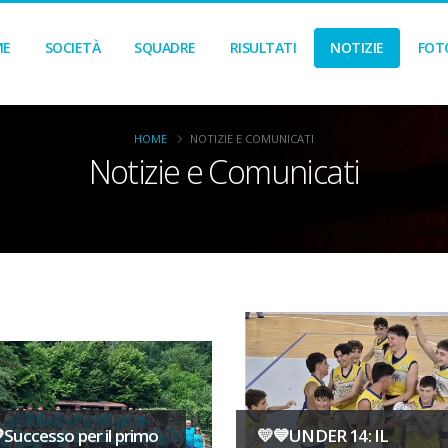
ME
SOCIETÀ
SQUADRE
RISULTATI
NOTIZIE
FOT
HOME
NOTIZIE E COMUNICATI
Notizie e Comunicati
Successo per il primo
💛💙UNDER 14: IL