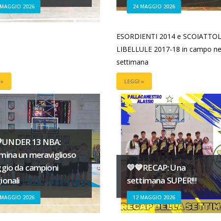
 MAGGIO 2026
24 MAGGIO 2026
ESORDIENTI 2014 e SCOIATTOL
LIBELLULE 2017-18 in campo nel
settimana
 »
LEGGI »
UNDER 13 NBA:
mina un meraviglioso
ggio da campioni
💛💙RECAP: Una
ionali
settimana SUPER!!!
 MAGGIO 2026
12 MAGGIO 2026