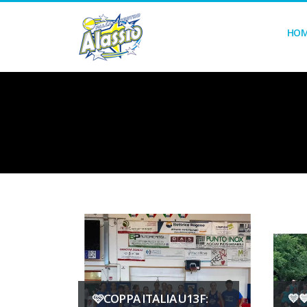
HO
🩷COPPA ITALIA U13F:
💛