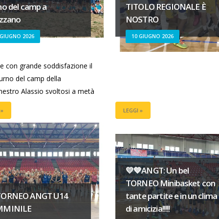
no del camp a
TITOLO REGIONALE È
izzano
NOSTRO
 GIUGNO 2026
10 GIUGNO 2026
de con grande soddisfazione il
urno del camp della
nestro Alassio svoltosi a metà
 »
LEGGI »
💛💙ANGT: Un bel
TORNEO Minibasket con
TORNEO ANGT U14
tante partite e in un clima
MMINILE
di amicizia!!!!!