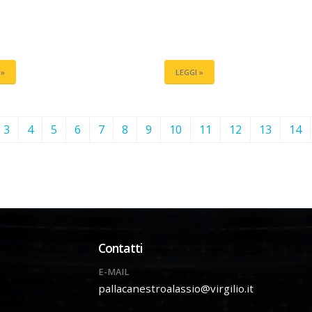
 »
LEGGI »
3
4
5
6
7
8
9
10
11
12
13
14
Contatti
E-MAIL
pallacanestroalassio@virgilio.it