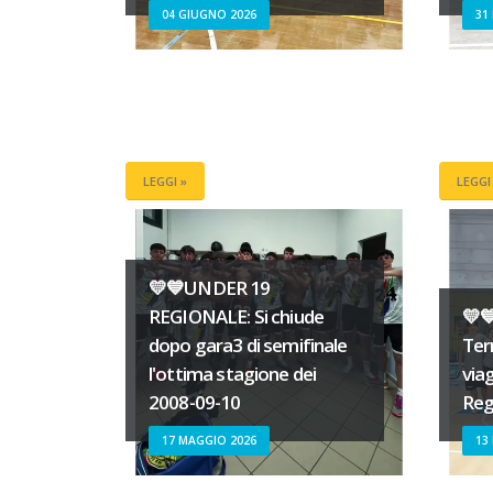
04 GIUGNO 2026
31
LEGGI »
LEGGI
💛💙UNDER 19
REGIONALE: Si chiude
💛
dopo gara3 di semifinale
Ter
l'ottima stagione dei
via
2008-09-10
Reg
17 MAGGIO 2026
13