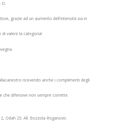
e D.
ove, grazie ad un aumento dell'intensità sia in
di valere la categoria!
ravegna
allacanestro ricevendo anche i complimenti degli
sive che difensive non sempre corrette.
2, Odah 25. All. Bozzola-Roganovic