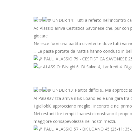
UNDER 14: Tutti a referto nell'incontro c
Ad Alassio arriva Cestistica Savonese che, pur con p
giocare.
Ne esce fuori una partita divertente dove tutti vann
... Le paste portate da Mattia hanno concluso in bell
PALL. ALASSIO 79 - CESTISTICA SAVONESE 25 (
ALASSIO: Biraghi 6, Di Salvo 4, Lanfredi 4, Digi
UNDER 13: Partita difficile.. Ma approccia
Al PalaRavizza arriva il Bk Loano ed è una gara tra 
I gialloblù approcciano meglio l'incontro e nel prim
Nei restanti tre tempi i loanesi dimostrano il propr
maggiore consapevolezza nei nostri mezzi.
PALL. ALASSIO 57 - BK LOANO 45 (25-11; 35-2