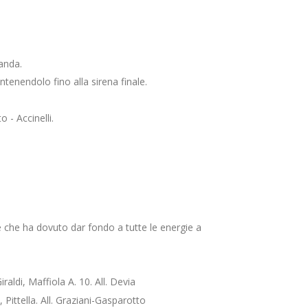
anda.
tenendolo fino alla sirena finale.
 - Accinelli.
e che ha dovuto dar fondo a tutte le energie a
ldi, Maffiola A. 10. All. Devia
ittella. All. Graziani-Gasparotto