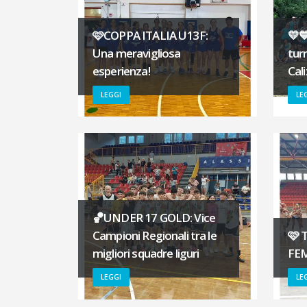
🩷COPPA ITALIA U13F:
💛
Una meravigliosa
tur
esperienza!
Cal
LEGGI
LE
🏀UNDER 17 GOLD: Vice
Campioni Regionali tra le
🩷 
migliori squadre liguri
FE
LEGGI
LE