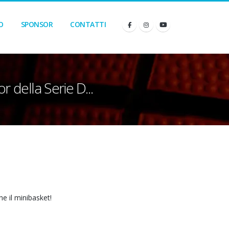
O
SPONSOR
CONTATTI
 della Serie D...
e il minibasket!