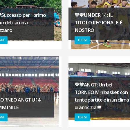
Successo per il primo
💛💙UNDER 14: IL
no del camp a
TITOLO REGIONALE È
izzano
NOSTRO
GGI
LEGGI
💛💙ANGT: Un bel
TORNEO Minibasket con
TORNEO ANGT U14
tante partite e in un clima
MMINILE
di amicizia!!!!!
GGI
LEGGI