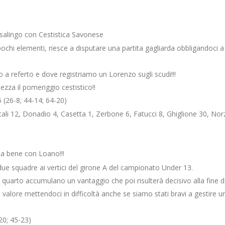
asalingo con Cestistica Savonese
ochi elementi, riesce a disputare una partita gagliarda obbligandoci a 
o a referto e dove registriamo un Lorenzo sugli scudi!!!
ezza il pomeriggio cestistico!!
26-8; 44-14; 64-20)
tali 12, Donadio 4, Casetta 1, Zerbone 6, Fatucci 8, Ghiglione 30, Norzi
ta bene con Loano!!!
due squadre ai vertici del girone A del campionato Under 13.
o quarto accumulano un vantaggio che poi risulterà decisivo alla fine 
io valore mettendoci in difficoltà anche se siamo stati bravi a gestire
0; 45-23)