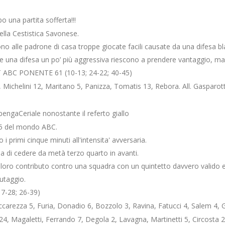
 una partita sofferta!!!
ella Cestistica Savonese.
o alle padrone di casa troppe giocate facili causate da una difesa bl
i e una difesa un po’ più aggressiva riescono a prendere vantaggio, man
ABC PONENTE 61 (10-13; 24-22; 40-45)
, Michelini 12, Maritano 5, Panizza, Tomatis 13, Rebora. All. Gasparotto
engaCeriale nonostante il referto giallo
15 del mondo ABC.
 primi cinque minuti all'intensita' avversaria.
ma di cedere da metà terzo quarto in avanti.
il loro contributo contro una squadra con un quintetto davvero valido 
utaggio.
7-28; 26-39)
rezza 5, Furia, Donadio 6, Bozzolo 3, Ravina, Fatucci 4, Salem 4, Gira
Magaletti, Ferrando 7, Degola 2, Lavagna, Martinetti 5, Circosta 2, P