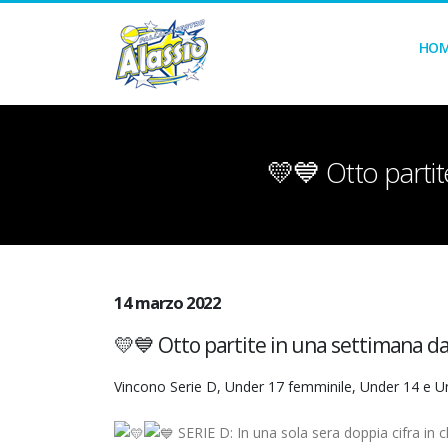
HO
💛💙 Otto partit
14 marzo 2022
💛💙 Otto partite in una settimana dal
Vincono Serie D, Under 17 femminile, Under 14 e Und
SERIE D: In una sola sera doppia cifra in cl