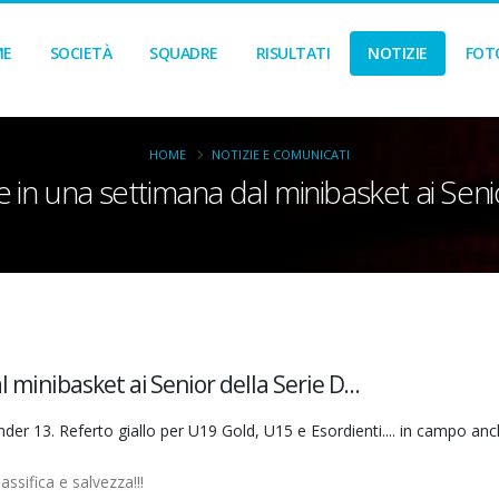
ME
SOCIETÀ
SQUADRE
RISULTATI
NOTIZIE
FOT
HOME
NOTIZIE E COMUNICATI
e in una settimana dal minibasket ai Senior
 minibasket ai Senior della Serie D...
er 13. Referto giallo per U19 Gold, U15 e Esordienti.... in campo anch
assifica e salvezza!!!