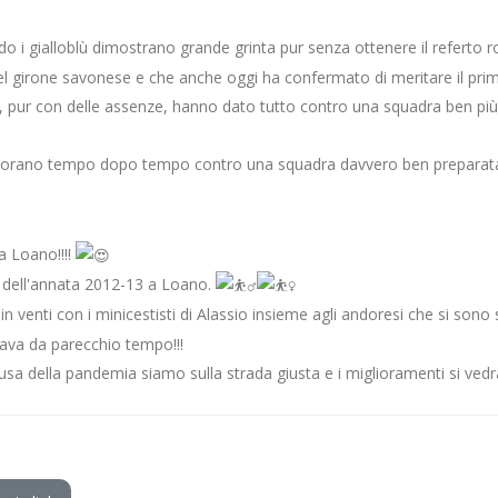
 i gialloblù dimostrano grande grinta pur senza ottenere il referto r
el girone savonese e che anche oggi ha confermato di meritare il primo
, pur con delle assenze, hanno dato tutto contro una squadra ben più f
migliorano tempo dopo tempo contro una squadra davvero ben preparata
 Loano!!!!
o dell'annata 2012-13 a Loano.
venti con i minicestisti di Alassio insieme agli andoresi che si sono su
ava da parecchio tempo!!!
usa della pandemia siamo sulla strada giusta e i miglioramenti si vedr