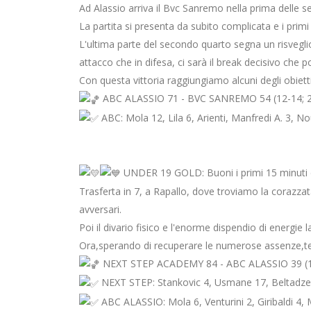
Ad Alassio arriva il Bvc Sanremo nella prima delle s
La partita si presenta da subito complicata e i prim
L'ultima parte del secondo quarto segna un risvegli
attacco che in difesa, ci sarà il break decisivo che po
Con questa vittoria raggiungiamo alcuni degli obiett
ABC ALASSIO 71 - BVC SANREMO 54 (12-14; 2
ABC: Mola 12, Lila 6, Arienti, Manfredi A. 3, Noum
UNDER 19 GOLD: Buoni i primi 15 minuti
Trasferta in 7, a Rapallo, dove troviamo la corazza
avversari.
Poi il divario fisico e l'enorme dispendio di energie 
Ora,sperando di recuperare le numerose assenze,tes
NEXT STEP ACADEMY 84 - ABC ALASSIO 39 (15
NEXT STEP: Stankovic 4, Usmane 17, Beltadze 
ABC ALASSIO: Mola 6, Venturini 2, Giribaldi 4, M