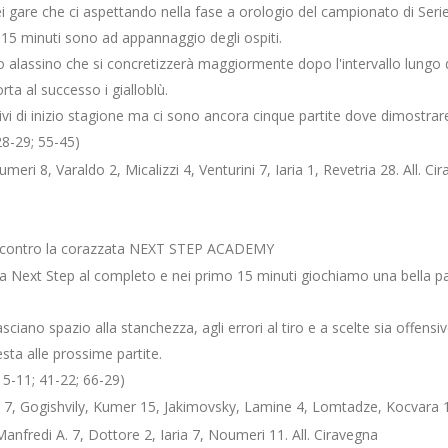
ei gare che ci aspettando nella fase a orologio del campionato di Seri
i 15 minuti sono ad appannaggio degli ospiti.
o alassino che si concretizzerà maggiormente dopo l'intervallo lungo d
rta al successo i gialloblù.
ivi di inizio stagione ma ci sono ancora cinque partite dove dimostrare 
8-29; 55-45)
eri 8, Varaldo 2, Micalizzi 4, Venturini 7, Iaria 1, Revetria 28. All. Ci
 contro la corazzata NEXT STEP ACADEMY
ta Next Step al completo e nei primo 15 minuti giochiamo una bella p
lasciano spazio alla stanchezza, agli errori al tiro e a scelte sia offen
ta alle prossime partite.
-11; 41-22; 66-29)
7, Gogishvily, Kumer 15, Jakimovsky, Lamine 4, Lomtadze, Kocvara 1
anfredi A. 7, Dottore 2, Iaria 7, Noumeri 11. All. Ciravegna