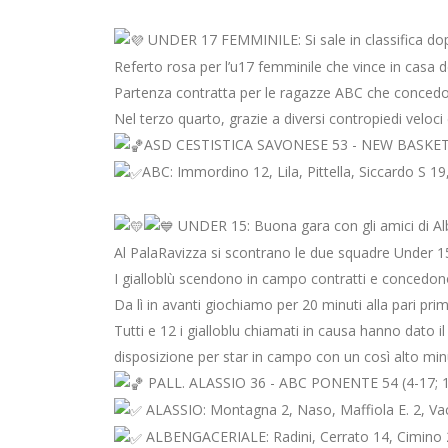
UNDER 17 FEMMINILE: Si sale in classifica dopo
Referto rosa per l’u17 femminile che vince in casa d
Partenza contratta per le ragazze ABC che concedon
Nel terzo quarto, grazie a diversi contropiedi veloc
ASD CESTISTICA SAVONESE 53 - NEW BASKET 
ABC: Immordino 12, Lila, Pittella, Siccardo S 19
UNDER 15: Buona gara con gli amici di Alb
Al PalaRavizza si scontrano le due squadre Under 
I gialloblù scendono in campo contratti e concedono i
Da lì in avanti giochiamo per 20 minuti alla pari pri
Tutti e 12 i gialloblu chiamati in causa hanno dato 
disposizione per star in campo con un così alto min
PALL. ALASSIO 36 - ABC PONENTE 54 (4-17; 1
ALASSIO: Montagna 2, Naso, Maffiola E. 2, Vacca
ALBENGACERIALE: Radini, Cerrato 14, Cimino 24, 