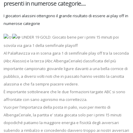
presenti in numerose categorie....
I giocatori alassini ottengono il grande risultato di essere ai play off in
numerose categorie
UNDER 19 GOLD: Giocato bene per i primi 15 minuti poi
scivola via gara 1 della semifinale playoff
Al PalaRavizza va in scena gara 1 di semifinale play off tra la seconda
(Abc Alassio) e la terza (Abc AlbengaCeriale) classificata del più
importante campionato giovanile ligure davanti a una bella cornice di
pubblico, a diversi volti noti che in passato hanno vestito la canotta
alassina e che fa sempre piacere vedere.
È importante sottolineare che le due formazioni targate ABC si sono
affrontate con sano agonismo ma correttezza.
Vuoi per l'importanza della posta in palio, vuoi per merito di
AlbengaCeriale, la partita e' stata giocata solo per i primi 15 minuti
dopodiché patiamo la maggiore energia e fisicità degli avversari
subendo a rimbalzo e concedendo davvero troppo ai nostri avversari