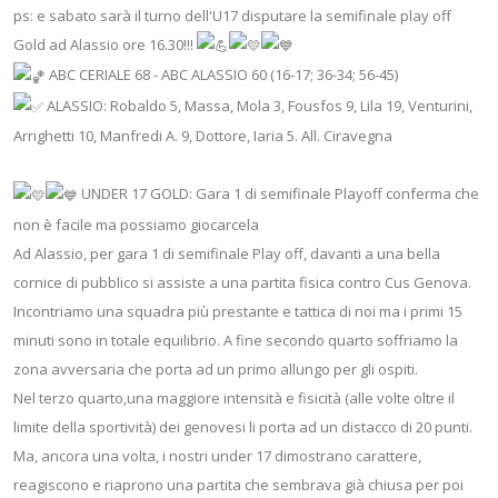
ps: e sabato sarà il turno dell'U17 disputare la semifinale play off
Gold ad Alassio ore 16.30!!!
ABC CERIALE 68 - ABC ALASSIO 60 (16-17; 36-34; 56-45)
ALASSIO: Robaldo 5, Massa, Mola 3, Fousfos 9, Lila 19, Venturini,
Arrighetti 10, Manfredi A. 9, Dottore, Iaria 5. All. Ciravegna
UNDER 17 GOLD: Gara 1 di semifinale Playoff conferma che
non è facile ma possiamo giocarcela
Ad Alassio, per gara 1 di semifinale Play off, davanti a una bella
cornice di pubblico si assiste a una partita fisica contro Cus Genova.
Incontriamo una squadra più prestante e tattica di noi ma i primi 15
minuti sono in totale equilibrio. A fine secondo quarto soffriamo la
zona avversaria che porta ad un primo allungo per gli ospiti.
Nel terzo quarto,una maggiore intensità e fisicità (alle volte oltre il
limite della sportività) dei genovesi li porta ad un distacco di 20 punti.
Ma, ancora una volta, i nostri under 17 dimostrano carattere,
reagiscono e riaprono una partita che sembrava già chiusa per poi