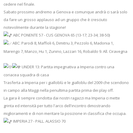
cedere nel finale.
Sabato prossimo andremo a Genova e comunque andrà ci sarà solo
da fare un grosso applauso ad un gruppo che è cresciuto
notevolmente durante la stagione!
ABC PONENTE 57 - CUS GENOVA 65 (13-17; 23-34; 38-50)
ABC: Parodi 8, Maffioli 6, Dimitriu 3, Pezzolo 6, Madonia 1,
Marengo 7, Manzo, Hu 1, Zunino, Lazzari 16, Robaldo 9. All. Ciravegna
UNDER 13: Partita impegnativa a Imperia contro una
coriacea squadra di casa
Trasferta a Imperia per i gialloblù e le gialloblu del 2009 che scendono
in campo alla Maggi nella penultima partita prima dei play off.
La gara è sempre condotta dai nostri ragazzi ma Imperia ci mette
grinta ed intensità per tutto l'arco dell'incontro dimostrando
miglioramenti e di non meritare la posizione in classifica che occupa.
IMPERIA 27 - PALL. ALASSIO 70