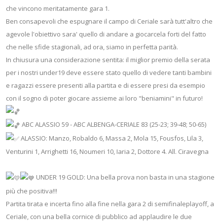
che vincono meritatamente gara 1.
Ben consapevoli che espugnare il campo di Ceriale sarà tutt'altro che
agevole l'obiettivo sara' quello di andare a giocarcela forti del fatto
che nelle sfide stagionali, ad ora, siamo in perfetta parità.
In chiusura una considerazione sentita: il miglior premio della serata
per i nostri under19 deve essere stato quello di vedere tanti bambini
e ragazzi essere presenti alla partita e di essere presi da esempio
con il sogno di poter giocare assieme ai loro "beniamini" in futuro!
ABC ALASSIO 59 - ABC ALBENGA-CERIALE 83 (25-23; 39-48; 50-65)
ALASSIO: Manzo, Robaldo 6, Massa 2, Mola 15, Fousfos, Lila 3,
Venturini 1, Arrighetti 16, Noumeri 10, Iaria 2, Dottore 4. All. Ciravegna
UNDER 19 GOLD: Una bella prova non basta in una stagione
più che positiva!!!
Partita tirata e incerta fino alla fine nella gara 2 di semifinaleplayoff, a
Ceriale, con una bella cornice di pubblico ad applaudire le due