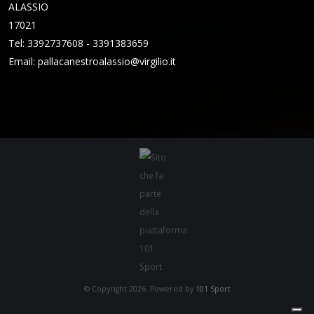
ALASSIO
17021
Tel: 3392737608 - 3391383659
Email:
pallacanestroalassio@virgilio.it
© Copyright 2026. Powered by
101 Sport