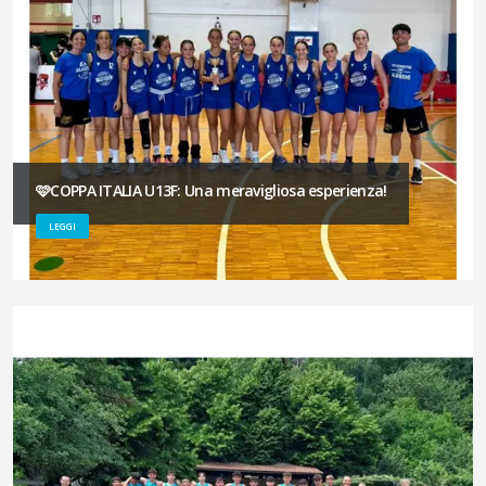
🩷COPPA ITALIA U13F: Una meravigliosa esperienza!
LEGGI