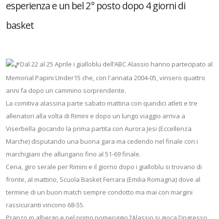
esperienza e un bel 2° posto dopo 4 giorni di
basket
Dal 22 al 25 Aprile i gialloblu dell’ABC Alassio hanno partecipato al
Memorial Papini Under15 che, con l'annata 2004-05, vinsero quattro
anni fa dopo un cammino sorprendente.
La comitiva alassina parte sabato mattina con quindici atleti e tre
allenatori alla volta di Rimini e dopo un lungo viaggio arriva a
Viserbella giocando la prima partita con Aurora Jesi
(Eccellenza
Marche) disputando una buona gara ma cedendo nel finale con i
marchigiani che allungano fino al 51-69 finale.
Cena, giro serale per Rimini e il giorno dopo i gialloblu si trovano di
fronte, al mattino, Scuola Basket Ferrara (Emilia Romagna) dove al
termine di un buon match sempre condotto ma mai con margini
rassicuranti vincono 68-55.
Pranzo in albergo e nel primo pomeriggio l’Alassio si gioca l'ingresso