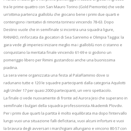
tra le prime quattro con San Mauro Torino (Gold Piemonte) che vede
un’ottima partenza gialloblu che giocano bene i primi due quarti e
contengono i tentativi di rimonta torinesi vincendo 78-63. Dopo
Destino vuole che in semifinale si incontra una squadra ligure,
RANABO, rinforzata da giocatori di Sea Sanremo e Olimpia Taggia: la
gara vede gli imperiesi iniziare meglio ma i gialloblù non ci stanno e
conquistano la meritata finale vincendo 61-69 e si godono un
pomeriggio libero per Rimini gustandosi anche una buonissima
piadina.
La sera viene organizzata una festa al PalaFlaminio dove si
radunano tutte e 120 le squadre partecipanti dalla categoria Aquilotti
agli Under 17 per quasi 2000 partecipanti, un vero spettacolo.
La finale ci vede nuovamente di fronte ad Aurora Jesi che superano in
semifinale i bulgari della squadra professionista Akademik Plovdiv.
Per i primi due quarti la partita è molto equilibrata ma dopo l’intervallo
lungo vuoi una situazione falli deficitaria, vuoi alcuni infortuni e vuoi
la bravura degli avversari i marchigiani allungano e vincono 80-57 con