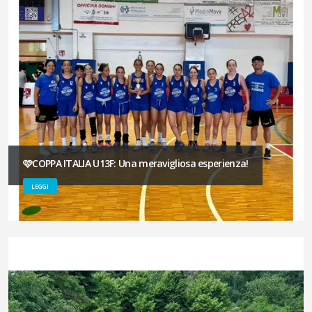
🩷COPPA ITALIA U13F: Una meravigliosa esperienza!
LEGGI