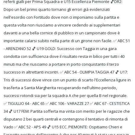
referti gialli per Prima Squadra e U15 Eccellenza Piemonte 🏀DR2:
Dopo un bel primo quarto tornano gli errori già evidenziati
nell'esordio con Fortitudo dove non ci imponiamo sulla partita e
questa volta non riusciamo a vincere cedendo ai supplementari
davanti a una bella cornice di pubblico in un campionato dove è
importante calarsi subito nella parte di un girone non facile. ✅️ ABC 51
- ARENZANO 52 🏀 U19 GOLD: Successo con Taggia in una gara
condotta con sufficienza dove il risultato resta in bilico per tutti i 40
minuti ma che riusciamo a portare in porto conquistanto il terzo
successo in altrettanti incontri. ✅️ ABC 54 - OLIMPIA TAGGIA 47 🏀 U17:
Tris di successi dove vince con un punto di scarto l'Eccellenza ligure in
trasferta a Santa Margherita recuperando nell'ultimo periodo,
successi rotondi sia per la squadra A che per quella B nel regionale.
✅️ TIGULLIO 64 - ABC 65 ✅️ ABC 106 - VARAZZE 27 ✅️ ABC 67 - CESTISTICA
34 🏀 U17 FEM: Partita sofferta ma vinta con merito per le ragazze che
disputano 2 bei quarti centrali e contengono il tentativo di rimonta di
Vado ✅️ ABC 52 - APS 49 🏀 U15 ECC. PIEMONTE: Ospitiamo Chieri e
l'aspetto positivo dell'incontro è che per 40 minuti è stata una gara in