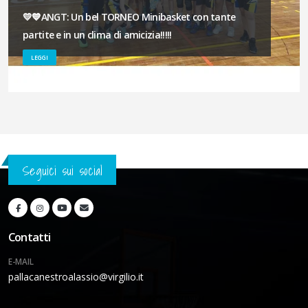
💛💙ANGT: Un bel TORNEO Minibasket con tante
partite e in un clima di amicizia!!!!!
LEGGI
Seguici sui social
Contatti
E-MAIL
pallacanestroalassio@virgilio.it