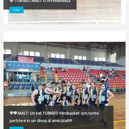
🩷 TORNEO ANGT U14 FEMMINILE
LEGGI
💛💙ANGT: Un bel TORNEO Minibasket con tante
partite e in un clima di amicizia!!!!!