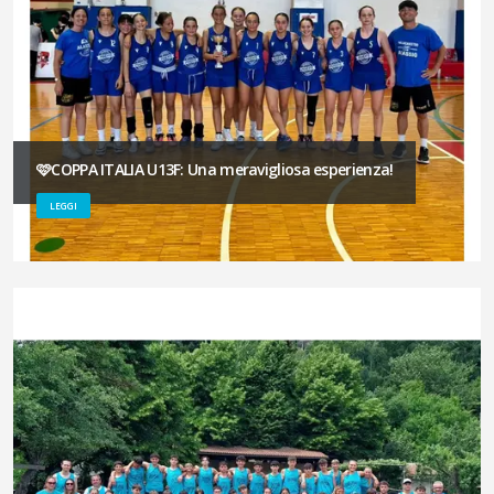
🩷COPPA ITALIA U13F: Una meravigliosa esperienza!
LEGGI