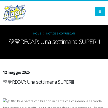
HOME
NOTIZIE E COMUNICATI
💛💙RECAP: Una settimana SUPER!!!
12 maggio 2026
💛💙RECAP: Una settimana SUPER!!!
DR2: Due partite con bilancio in parità che chiudono la seconda
fase prima dei playoff! Con My vinciamo dopo un incontro equilibrato