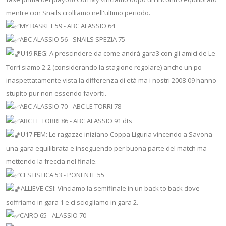
mentre con Snails crolliamo nell'ultimo periodo.
MY BASKET 59 - ABC ALASSIO 64
ABC ALASSIO 56 - SNAILS SPEZIA 75
U19 REG: A prescindere da come andrà gara3 con gli amici de Le
Torri siamo 2-2 (considerando la stagione regolare) anche un po
inaspettatamente vista la differenza di età ma i nostri 2008-09 hanno
stupito pur non essendo favoriti.
ABC ALASSIO 70 - ABC LE TORRI 78
ABC LE TORRI 86 - ABC ALASSIO 91 dts
U17 FEM: Le ragazze iniziano Coppa Liguria vincendo a Savona
una gara equilibrata e inseguendo per buona parte del match ma
mettendo la freccia nel finale.
CESTISTICA 53 - PONENTE 55
ALLIEVE CSI: Vinciamo la semifinale in un back to back dove
soffriamo in gara 1 e ci sciogliamo in gara 2.
CAIRO 65 - ALASSIO 70