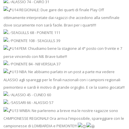
ALASSIO 74 - CAIRO 31
U14 REGIONALE: Due gare dei quarti di finale Play Off
ottimamente interpretate dai ragazzi che accedono alla semifinale
dove sicuramente non sarà facile. Bravi per i quarti!!!!
SEAGULLS 68 - PONENTE 111
PONENTE 108 - SEAGULLS 39
U14 FEM: Chiudiamo bene la stagione al 4° posto con 9 vinte e 7
perse vincendo con N8. Brave tutte!!!
PONENTE 84 - N8 VERSILIA 37
U13 NBA: Ne abbiamo parlato in un post a parte ma vedere
ALASSIO agli spareggi per le finali nazionali con i campioni regionali
piemontesi e sardi è motivo di grande orgoglio. E ce la siamo giocata!!!
ALASSIO 45 - CUNEO 60
SASSARI 66 - ALASSIO 57
U13 WNBA: Ne parleremo a breve ma le nostre ragazze sono
CAMPIONESSE REGIONALI! Ora arriva l'impossibile, spareggiare con le
campionesse di LOMBARDIA e PIEMONTE!!!