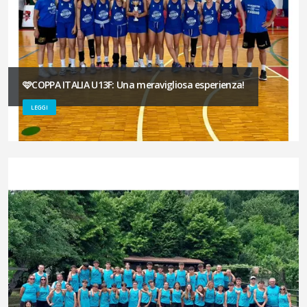
🩷COPPA ITALIA U13F: Una meravigliosa esperienza!
LEGGI